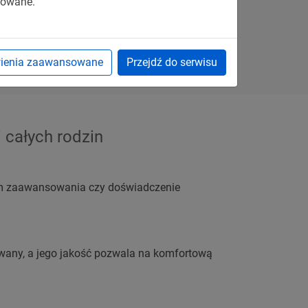
sowane.
gry w zamkniętym obiekcie.
ienia zaawansowane
Przejdź do serwisu
 całych rodzin
iom zaawansowania czy doświadczenie
isowany, a jego jakość pozwala na komfortową