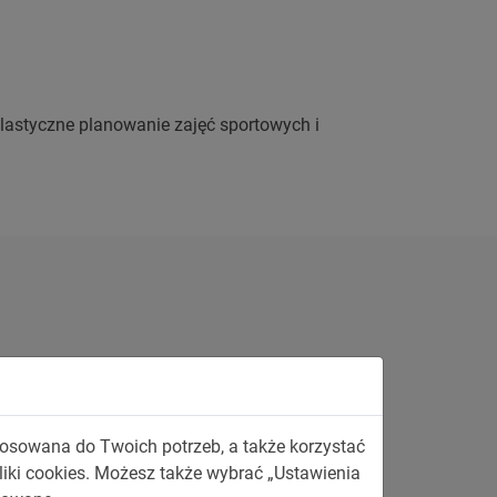
elastyczne planowanie zajęć sportowych i
 obiekt został wyposażony w
zaawansowany
stosowana do Twoich potrzeb, a także korzystać
 oślepienia.
liki cookies. Możesz także wybrać „Ustawienia
leżnie od kąta padania światła.