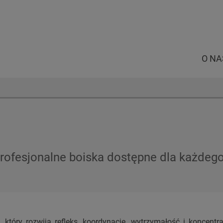
O NA
profesjonalne boiska dostępne dla każdeg
 który rozwija refleks, koordynację, wytrzymałość i koncent