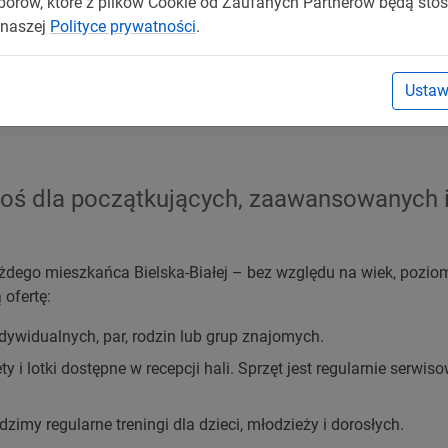
rów, które z plików Cookie od Zaufanych Partnerów będą sto
 naszej
Polityce prywatności
.
ż wieczorami, przy zachowaniu pełnego komfortu wzrokowego.
y – oświetlenie nagrzewa się minimalnie, co zwiększa komfort 
Ustaw
coś dla początkujących, zaawansowanych i
ażdego mieszkańca Bielska-Białej – bez względu na wiek, poz
ofertę:
dywidualnych, par, rodzin lub grup znajomych.
ty i lotki dostępne w recepcji hali. Sprzęt jest regularnie serw
imy regularne treningi dla dzieci, młodzieży i dorosłych.