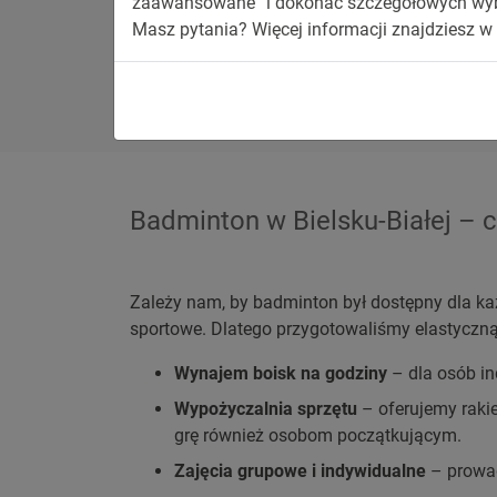
zaawansowane” i dokonać szczegółowych wybo
Masz pytania? Więcej informacji znajdziesz w
Możliwość gry przez cały dzień, równie
System jest energooszczędny i bezpieczn
Badminton w Bielsku-Białej – 
Zależy nam, by badminton był dostępny dla k
sportowe. Dlatego przygotowaliśmy elastyczną 
Wynajem boisk na godziny
– dla osób in
Wypożyczalnia sprzętu
– oferujemy rakie
grę również osobom początkującym.
Zajęcia grupowe i indywidualne
– prowadz