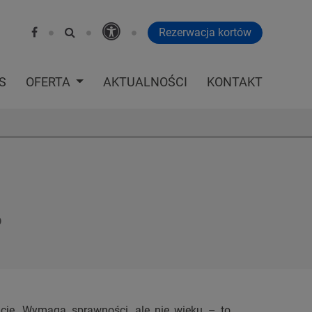
Rezerwacja kortów
S
OFERTA
AKTUALNOŚCI
KONTAKT
o
rację. Wymaga sprawności, ale nie wieku – to