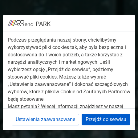
Podczas przeglądania naszej strony, chcielibyśmy
Międzypokoleniowe Centrum
wykorzystywać pliki cookies tak, aby była bezpieczna i
dostosowana do Twoich potrzeb, a także korzystać z
Aktywności i Innowacji w
narzędzi analitycznych i marketingowych. Jeśli
Bielsku-Białej
wybierzesz opcję „Przejdź do serwisu”, będziemy
stosować pliki cookies. Możesz także wybrać
„Ustawienia zaawansowane” i dokonać szczegółowych
wyborów, które z plików Cookie od Zaufanych Partnerów
Zapraszamy!
będą stosowane.
Masz pytania? Więcej informacji znajdziesz w naszej
Polityce prywatności
.
Ustawienia zaawansowane
Przejdź do serwisu